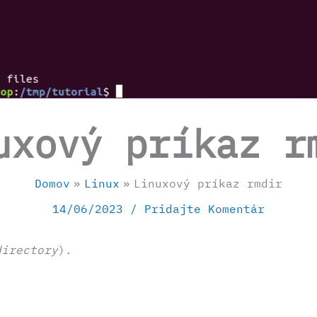
uxový príkaz r
Domov
Linux
Linuxový príkaz rmdir
14/06/2023
/
Pridajte Komentár
directory
).