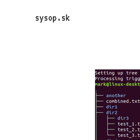
Preskočiť
na
sysop.sk
obsah