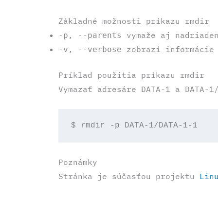
Základné možnosti príkazu rmdir
,
vymaže aj nadriaden
-p
--parents
,
zobrazí informácie 
-v
--verbose
Príklad použitia príkazu rmdir
Vymazať adresáre DATA-1 a DATA-1
$ rmdir -p DATA-1/DATA-1-1
Poznámky
Stránka je súčasťou projektu
Lin