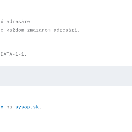
é adresáre
o každom zmazanom adresári.
/DATA-1-1.
ux
na
sysop.sk
.