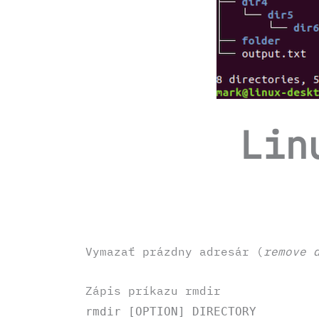
Lin
Vymazať prázdny adresár (
remove 
Zápis príkazu rmdir
rmdir [OPTION] DIRECTORY