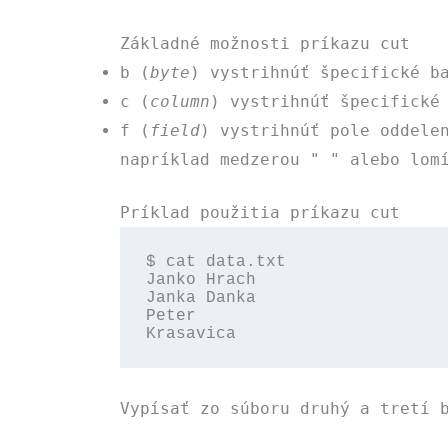
Základné možnosti príkazu cut
b
(
byte
) vystrihnúť špecifické b
c
(
column
) vystrihnúť špecifické
f
(
field
) vystrihnúť pole oddele
napríklad medzerou
" "
alebo lom
Príklad použitia príkazu cut
$ cat data.txt

Janko Hrach

Janka Danka

Peter

Krasavica
Vypísať zo súboru druhý a tretí 