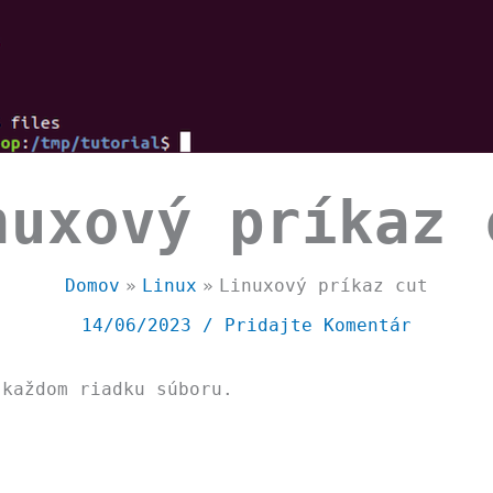
nuxový príkaz 
Domov
Linux
Linuxový príkaz cut
14/06/2023
/
Pridajte Komentár
 každom riadku súboru.