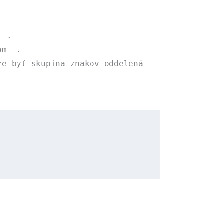
m
-
.
hom
-
.
že byť skupina znakov oddelená