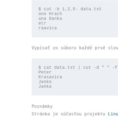
$ cut -b 1,2,5- data.txt

ano Hrach

ana Danka

etr

raavica
Vypísať zo súboru každé prvé slo
$ cat data.txt | cut -d " " -f
Peter

Krasavica

Janko

Janka
Poznámky
Stránka je súčasťou projektu
Lin