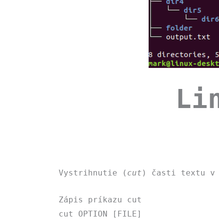
Li
Vystrihnutie (
cut
) časti textu v
Zápis príkazu cut
cut OPTION [FILE]