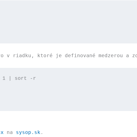
vo v riadku, ktoré je definované medzerou a z
 1 | sort -r

ux
na
sysop.sk
.