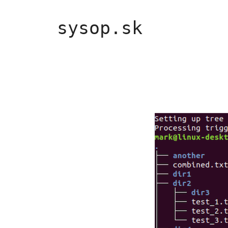
Preskočiť
na
sysop.sk
obsah