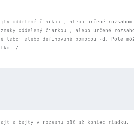
ajty oddelené čiarkou
,
alebo určené rozsaho
 znaky oddelený čiarkou
,
alebo určené rozsa
né tabom alebo definované pomocou
-d
. Pole mô
ítkom
/
.
bajt a bajty v rozsahu päť až koniec riadku.