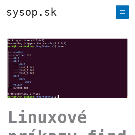
Preskočiť
sysop.sk
na
obsah
Linuxové