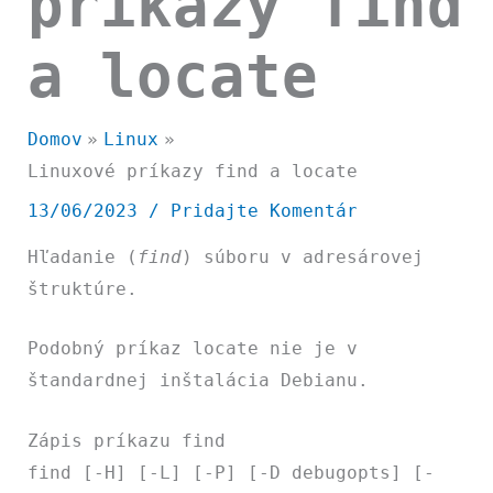
príkazy find
a locate
Domov
Linux
Linuxové príkazy find a locate
13/06/2023
/
Pridajte Komentár
Hľadanie (
find
) súboru v adresárovej
štruktúre.
Podobný príkaz
locate
nie je v
štandardnej inštalácia Debianu.
Zápis príkazu find
find [-H] [-L] [-P] [-D debugopts] [-