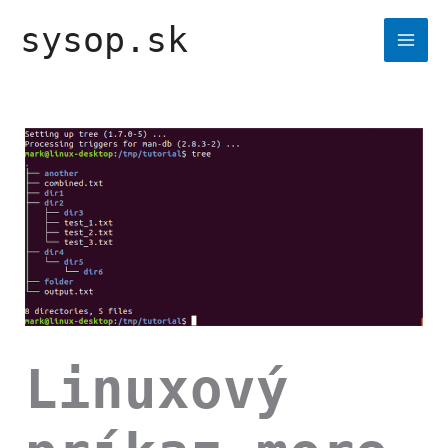
Preskočiť
sysop.sk
na
obsah
Linuxový