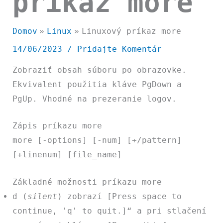
príkaz more
Domov
Linux
Linuxový príkaz more
14/06/2023
/
Pridajte Komentár
Zobraziť obsah súboru po obrazovke.
Ekvivalent použitia kláve PgDown a
PgUp. Vhodné na prezeranie logov.
Zápis príkazu more
more [-options] [-num] [+/pattern]
[+linenum] [file_name]
Základné možnosti príkazu more
d
(
silent
) zobrazí
[Press space to
continue, 'q' to quit.]
“ a pri stlačení