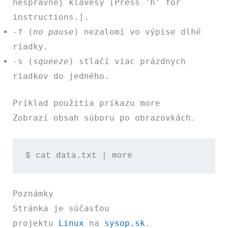
nesprávnej klávesy
[Press 'h' for
instructions.]
.
-f
(
no pause
) nezalomí vo výpise dlhé
riadky.
-s
(
squeeze
) stlačí viac prázdnych
riadkov do jedného.
Príklad použitia príkazu more
Zobrazí obsah súboru po obrazovkách.
$ cat data.txt | more
Poznámky
Stránka je súčasťou
projektu
Linux
na
sysop.sk
.