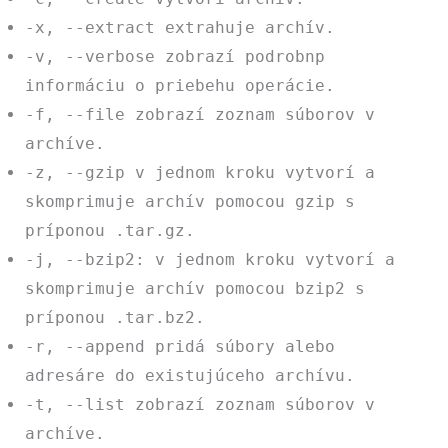
-x
,
--extract
extrahuje archív.
-v
,
--verbose
zobrazí podrobnp
informáciu o priebehu operácie.
-f
,
--file
zobrazí zoznam súborov v
archíve.
-z
,
--gzip
v jednom kroku vytvorí a
skomprimuje archív pomocou
gzip
s
príponou
.tar.gz
.
-j
,
--bzip2
: v jednom kroku vytvorí a
skomprimuje archív pomocou
bzip2
s
príponou
.tar.bz2
.
-r
,
--append
pridá súbory alebo
adresáre do existujúceho archívu.
-t
,
--list
zobrazí zoznam súborov v
archíve.