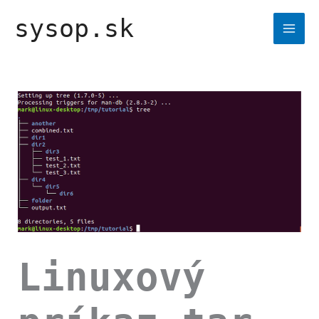
Preskočiť
sysop.sk
na
obsah
Linuxový