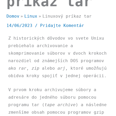
príkaz tar
Domov
Linux
Linuxový príkaz tar
14/06/2023
/
Pridajte Komentár
Z historických dôvodov vo svete Unixu
prebiehalo archivovanie a
skomprimovanie súborov v dvoch krokoch
narozdiel od známejších DOS programov
ako
rar
,
zip
alebo
arj
, ktoré umožňujú
obidva kroky spojiť v jednej operácii.
V prvom kroku archivujeme súbory a
adresáre do jedného súboru pomocou
programu
tar
(
tape archive
) a následne
zmenšíme obsah pomocou programov
gzip