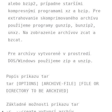
alebo
bzip2
, prípadne staršími
kompresnými programami
xz
a
bzip
. Pre
extrahovanie skomprimovaného archívu
použijeme programy
gunzip
,
bunzip2
,
unxz
. Na zobrazenie archívov
zcat
a
bzcat
.
Pre archívy vytvorené v prostredí
DOS/Windows použijeme
zip
a
unzip
.
Popis príkazu tar
tar [OPTIONS] [ARCHIVE-FILE] [FILE OR
DIRECTORY TO BE ARCHIVED]
Základné možnosti príkazu tar
-c
,
--create
vytvorí archív.