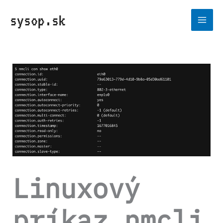
Preskočiť
sysop.sk
na
obsah
Linuxový
príkaz nmcli