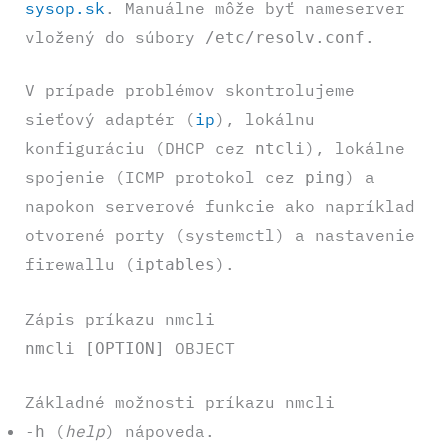
sysop.
sk
. Manuálne môže byť nameserver
vložený do súbory
.
/etc/resolv.conf
V prípade problémov skontrolujeme
sieťový adaptér (
ip
), lokálnu
konfiguráciu (DHCP cez
), lokálne
ntcli
spojenie (ICMP protokol cez
) a
ping
napokon serverové funkcie ako napríklad
otvorené porty (systemctl) a nastavenie
firewallu (
).
iptables
Zápis príkazu nmcli
OBJECT
nmcli [OPTION]
Základné možnosti príkazu nmcli
(
help
) nápoveda.
-h