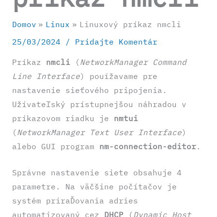
Domov
Linux
Linuxový príkaz nmcli
25/03/2024
/
Pridajte Komentár
Príkaz
nmcli
(
NetworkManager Command
Line Interface
) pouížavame pre
nastavenie sieťového pripojenia.
Užívateľský prístupnejšou náhradou v
príkazovom riadku je
nmtui
(
NetworkManager Text User Interface
)
alebo GUI program
nm-connection-editor
.
Správne nastavenie siete obsahuje 4
parametre. Na väčšine počítačov je
systém priraĎovania adries
automatizovaný cez
DHCP
(
Dynamic Host